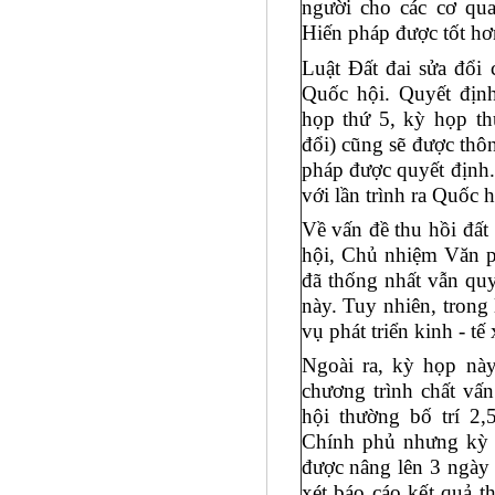
người cho các cơ qua
Hiến pháp được tốt hơ
Luật Đất đai sửa đổi 
Quốc hội. Quyết định
họp thứ 5, kỳ họp th
đổi) cũng sẽ được thô
pháp được quyết định.
với lần trình ra Quốc 
Về vấn đề thu hồi đất 
hội, Chủ nhiệm Văn p
đã thống nhất vẫn quy
này. Tuy nhiên, trong
vụ phát triển kinh - t
Ngoài ra, kỳ họp này
chương trình chất vấ
hội thường bố trí 2,
Chính phủ nhưng kỳ h
được nâng lên 3 ngày
xét báo cáo kết quả t