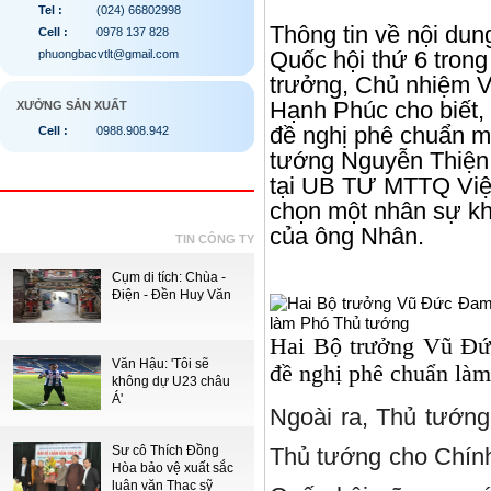
Tel :
(024) 66802998
Thông tin về nội dun
Cell :
0978 137 828
Quốc hội thứ 6 trong
phuongbacvtlt@gmail.com
trưởng, Chủ nhiệm 
Hạnh Phúc cho biết, 
XƯỞNG SẢN XUẤT
đề nghị phê chuẩn 
Cell :
0988.908.942
tướng Nguyễn Thiện
tại UB TƯ MTTQ Việt
chọn một nhân sự khá
của ông Nhân.
TIN CÔNG TY
Cụm di tích: Chùa -
Điện - Đền Huy Văn
Hai Bộ trưởng Vũ Đ
Văn Hậu: 'Tôi sẽ
đề nghị phê chuẩn là
không dự U23 châu
Á'
Ngoài ra, Thủ tướng
Sư cô Thích Đồng
Thủ tướng cho Chính
Hòa bảo vệ xuất sắc
luận văn Thạc sỹ