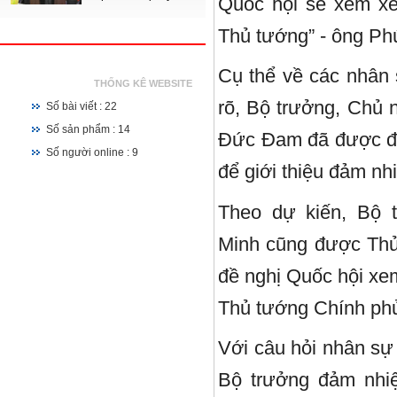
Quốc hội sẽ xem x
Thủ tướng” - ông Phú
Cụ thể về các nhân 
THỐNG KÊ WEBSITE
rõ, Bộ trưởng, Chủ
Số bài viết : 22
Số sản phẩm : 14
Đức Đam đã được đề
Số người online : 9
để giới thiệu đảm n
Theo dự kiến, Bộ 
Minh cũng được Thủ
đề nghị Quốc hội xe
Thủ tướng Chính ph
Với câu hỏi nhân sự 
Bộ trưởng đảm nhi