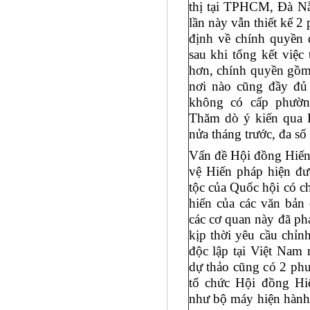
thị tại TPHCM, Đà Nẵ
lần này vẫn thiết kế 
định về chính quyền 
sau khi tổng kết việc
hơn, chính quyền g
nơi nào cũng đầy đủ 
không có cấp phườn
Thăm dò ý kiến qua H
nửa tháng trước, đa số
Vấn đề Hội đồng Hiến 
vệ Hiến pháp hiện đư
tộc của Quốc hội có c
hiến của các văn bản
các cơ quan này đã ph
kịp thời yêu cầu chỉn
độc lập tại Việt Nam 
dự thảo cũng có 2 ph
tổ chức Hội đồng Hi
như bộ máy hiện hành,