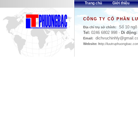
Trang chủ
Giới thiệu
CÔNG TY CỔ PHẦN L
Số 10 ngõ 
Địa chỉ trụ sở chính:
Tel:
0246 6802 998
-
Di động:
dichvuchinhly
@gmail.c
Email:
Website: h
ttp://luutruphuongbac.c