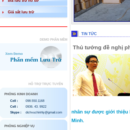
bìa lưu trữ hồ sơ
Giá sắt lưu trữ
TIN TỨC
DEMO PHẦN MỀM
Thủ tướng đề nghị p
HỖ TRỢ TRỰC TUYẾN
PHÒNG KINH DOANH
Cell :
098.550.1168
Cell :
0936. 43. 9922
nhân sự được giới thiệu
Skype :
dichvuchinhly@gmail.com
Minh.
PHÒNG NGHIỆP VỤ