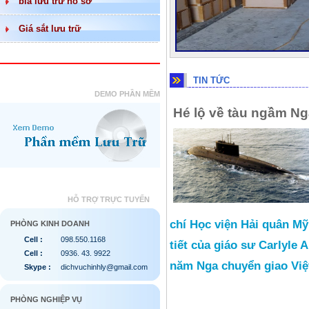
bìa lưu trữ hồ sơ
Giá sắt lưu trữ
TIN TỨC
DEMO PHẦN MỀM
Hé lộ về tàu ngầm Ng
HỖ TRỢ TRỰC TUYẾN
chí Học viện Hải quân Mỹ
PHÒNG KINH DOANH
Cell :
098.550.1168
tiết của giáo sư Carlyle 
Cell :
0936. 43. 9922
năm Nga chuyển giao Việ
Skype :
dichvuchinhly@gmail.com
PHÒNG NGHIỆP VỤ