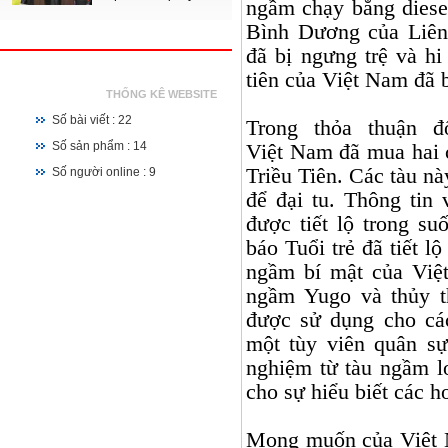
ngầm chạy bằng diese
Bình Dương của Liên
đã bị ngưng trệ và h
tiên của Việt
Nam
đã b
THỐNG KÊ WEBSITE
Số bài viết : 22
Trong thỏa thuận 
Số sản phẩm : 14
Việt
Nam
đã mua hai 
Triều Tiên. Các tàu 
Số người online : 9
để đại tu. Thông tin
được tiết lộ trong su
báo Tuổi trẻ đã tiết l
ngầm bí mật của Việ
ngầm Yugo và thủy t
được sử dụng cho cá
một tùy viên quân s
nghiệm từ tàu ngầm l
cho sự hiểu biết các h
Mong muốn của Việt 