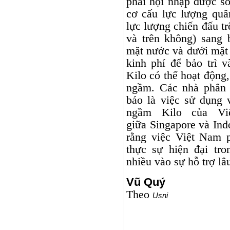
phải hội nhập được số
cơ cấu lực lượng quâ
lực lượng chiến đấu t
và trên không) sang 
mặt nước và dưới mặt
kinh phí để bảo trì 
Kilo có thể hoạt động,
ngầm. Các nhà phân 
báo là việc sử dụng v
ngầm Kilo của V
giữa
Singapore
và
Ind
rằng việc Việt
Nam
p
thực sự hiện đại tr
nhiều vào sự hỗ trợ l
Vũ Quý
Theo
Usni