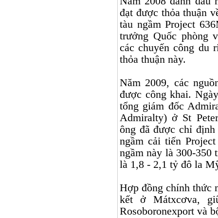
Năm 2008 đánh dấu m
đạt được thỏa thuận v
tàu ngầm Project 63
trưởng Quốc phòng v
các chuyến công du r
thỏa thuận này.
Năm 2009, các nguồn
được công khai. Ngày
tổng giám đốc Admira
Admiralty) ở St Pete
ông đã được chỉ định 
ngầm cải tiến Project
ngầm này là 300-350 tr
là 1,8 - 2,1 tỷ đô la M
Hợp đồng chính thức 
kết ở Mátxcơva, g
Rosoboronexport và b