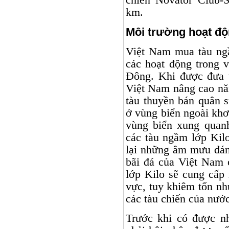
km.
Môi trường hoạt đ
Việt
Nam
mua tàu ngầ
các hoạt động trong 
Đông. Khi được đưa 
Việt Nam nâng cao năn
tàu thuyền bán quân s
ở vùng biển ngoài khơ
vùng biển xung quan
các tàu ngầm lớp Kilo
lại những âm mưu đá
bãi đá của Việt
Nam
ở
lớp Kilo sẽ cung cấp
vực, tuy khiêm tốn nh
các tàu chiến của nướ
Trước khi có được n