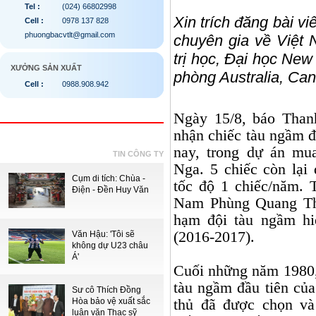
Tel :
(024) 66802998
Xin trích đăng bài vi
Cell :
0978 137 828
phuongbacvtlt@gmail.com
chuyên gia về Việt 
trị học, Đại học Ne
XƯỞNG SẢN XUẤT
phòng Australia, Can
Cell :
0988.908.942
Ngày 15/8, báo Than
nhận chiếc tàu ngầm đ
nay, trong dự án mu
TIN CÔNG TY
Nga. 5 chiếc còn lại
Cụm di tích: Chùa -
tốc độ 1 chiếc/năm.
Điện - Đền Huy Văn
Nam Phùng Quang Th
hạm đội tàu ngầm hi
(2016-2017).
Văn Hậu: 'Tôi sẽ
không dự U23 châu
Á'
Cuối những năm 1980
tàu ngầm đầu tiên củ
Sư cô Thích Đồng
Hòa bảo vệ xuất sắc
thủ đã được chọn và
luận văn Thạc sỹ