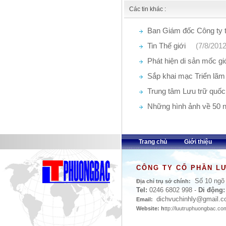
Các tin khác :
Ban Giám đốc Công ty 
(8/8/2012)
Tin Thế giới
(7/8/2012
Phát hiện di sản mốc g
(6/8/2012)
Sắp khai mạc Triển lãm t
Nguyễn 1802-1945”
Trung tâm Lưu trữ quốc
(29
nhận Bằng khen của Thủ 
Những hình ảnh về 50 
và Lưu trữ Nhà nước (19
Trang chủ
Giới thiệu
CÔNG TY CỔ PHẦN L
Số 10 ngõ 
Địa chỉ trụ sở chính:
Tel:
0246 6802 998
-
Di động:
dichvuchinhly
@gmail.c
Email:
Website: h
ttp://luutruphuongbac.c