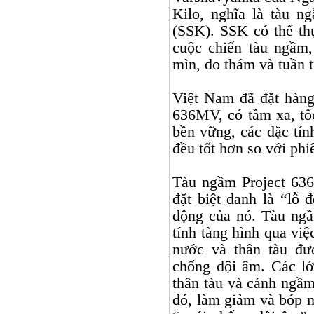
Kilo, nghĩa là tàu n
(SSK). SSK có thể th
cuộc chiến tàu ngầm,
mìn, do thám và tuần t
Việt
Nam
đã đặt hàng
636MV, có tầm xa, tốc
bền vững, các đặc tín
đều tốt hơn so với phi
Tàu ngầm Project 63
đặt biệt danh là “lỗ 
động của nó. Tàu ngầ
tính tàng hình qua vi
nước và thân tàu đư
chống dội âm. Các l
thân tàu và cánh ngầ
đó, làm giảm và bóp m