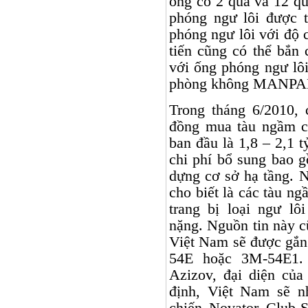
ống có 2 quả và 12 qu
phóng ngư lôi được t
phóng ngư lôi với độ c
tiến cũng có thể bắn 
với ống phóng ngư lôi
phòng không MANPAD
Trong tháng 6/2010, 
đồng mua tàu ngầm c
ban đầu là 1,8 – 2,1 t
chi phí bổ sung bao g
dựng cơ sở hạ tầng. 
cho biết là các tàu n
trang bị loại ngư l
nặng. Nguồn tin này c
Việt
Nam
sẽ được gắn 
54E hoặc 3M-54E1. 
Azizov, đại diện của
định, Việt Nam sẽ n
chiến Novator Club-