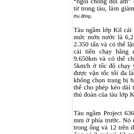
“ngói chống dội âm” 
từ trong tàu, làm giả
.
thụ động
Tàu ngầm lớp Kil cải 
mức mớn nước là 6,2
2.350 tấn và có thể l
cải tiến chạy bằng 
9.650km và có thể c
5km/h ở tốc độ chạy y
được vận tốc tối đa 
không chọn trang bị h
thể cho phép kéo dài 
thủ đoàn của tàu lớp Ki
Tàu ngầm Project 63
mm ở phía trước. Nó c
trong ống và 12 trên 