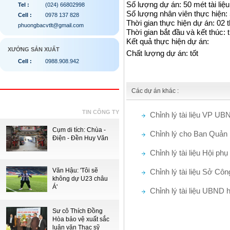
Số lượng dự án: 50 mét tài liệu 
Tel :
(024) 66802998
Số lượng nhân viên thực hiện:
Cell :
0978 137 828
Thời gian thực hiện dự án: 02 
phuongbacvtlt@gmail.com
Thời gian bắt đầu và kết thúc: 
Kết quả thực hiện dự án:
XƯỞNG SẢN XUẤT
Chất lượng dự án: tốt
Cell :
0988.908.942
Các dự án khác :
TIN CÔNG TY
Chỉnh lý tài liệu VP U
Cụm di tích: Chùa -
Chỉnh lý cho Ban Quản 
Điện - Đền Huy Văn
Chỉnh lý tài liệu Hội p
Văn Hậu: 'Tôi sẽ
Chỉnh lý tài liệu Sở C
không dự U23 châu
Á'
Chỉnh lý tài liệu UBND 
Sư cô Thích Đồng
Hòa bảo vệ xuất sắc
luận văn Thạc sỹ