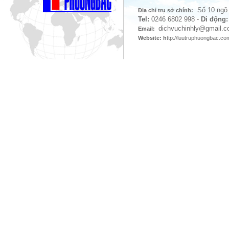
Số 10 ngõ 
Địa chỉ trụ sở chính:
Tel:
0246 6802 998
-
Di động:
dichvuchinhly
@gmail.c
Email:
Website: h
ttp://luutruphuongbac.c