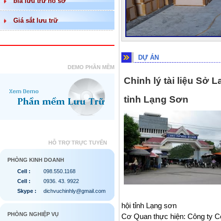
bìa lưu trữ hồ sơ
Giá sắt lưu trữ
DỰ ÁN
DEMO PHẦN MỀM
Chỉnh lý tài liệu Sở
tỉnh Lạng Sơn
HỖ TRỢ TRỰC TUYẾN
PHÒNG KINH DOANH
Cell :
098.550.1168
Cell :
0936. 43. 9922
Skype :
dichvuchinhly@gmail.com
hội tỉnh Lạng sơn
PHÒNG NGHIỆP VỤ
Cơ Quan thực hiện: Công ty 