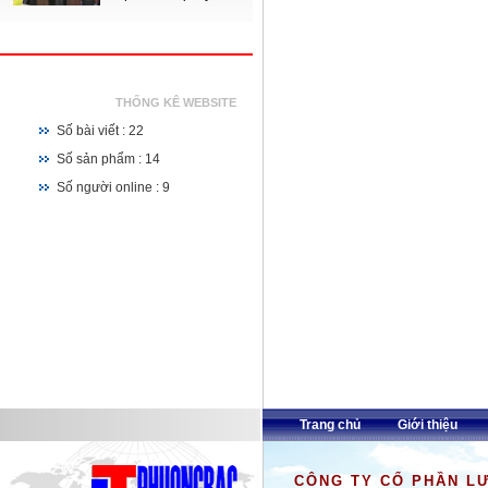
THỐNG KÊ WEBSITE
Số bài viết : 22
Số sản phẩm : 14
Số người online : 9
Trang chủ
Giới thiệu
CÔNG TY CỔ PHẦN L