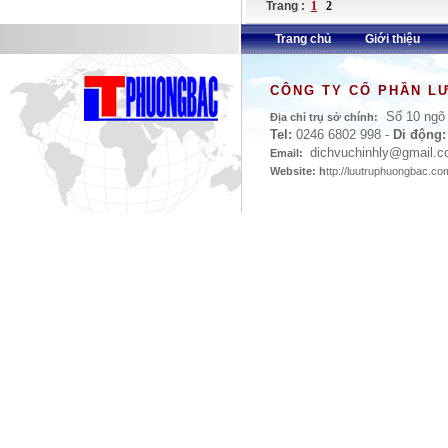
Trang :
1
2
Trang chủ
Giới thiệu
CÔNG TY CỔ PHẦN L
Số 10 ngõ 
Địa chỉ trụ sở chính:
Tel:
0246 6802 998
-
Di động:
dichvuchinhly
@gmail.c
Email:
Website: h
ttp://luutruphuongbac.c