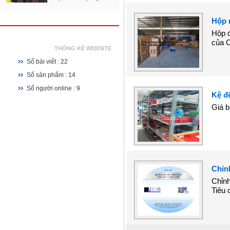
Hộp 
Hộp đ
của C
THỐNG KÊ WEBSITE
Số bài viết : 22
Số sản phẩm : 14
Số người online : 9
Kệ để
Giá b
Chỉnh
Chỉnh
Tiêu 