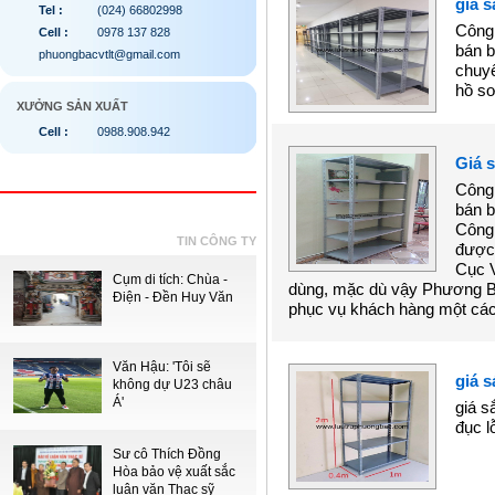
giá s
Tel :
(024) 66802998
Công 
Cell :
0978 137 828
bán b
phuongbacvtlt@gmail.com
chuyê
hồ sơ
XƯỞNG SẢN XUẤT
Cell :
0988.908.942
Giá s
Công 
bán b
Công 
TIN CÔNG TY
được 
Cục V
Cụm di tích: Chùa -
dùng, mặc dù vậy Phương Bắc
Điện - Đền Huy Văn
phục vụ khách hàng một cách
Văn Hậu: 'Tôi sẽ
giá s
không dự U23 châu
Á'
giá s
đục lỗ
Sư cô Thích Đồng
Hòa bảo vệ xuất sắc
luận văn Thạc sỹ