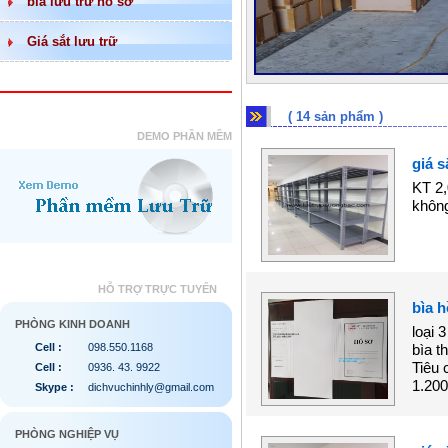
bìa lưu trữ hồ sơ
Giá sắt lưu trữ
(
14
sản phẩm )
DEMO PHẦN MỀM
giá s
KT 2,
không
HỖ TRỢ TRỰC TUYẾN
bìa h
PHÒNG KINH DOANH
loại 
Cell :
098.550.1168
bìa t
Tiêu 
Cell :
0936. 43. 9922
1.200
Skype :
dichvuchinhly@gmail.com
PHÒNG NGHIỆP VỤ