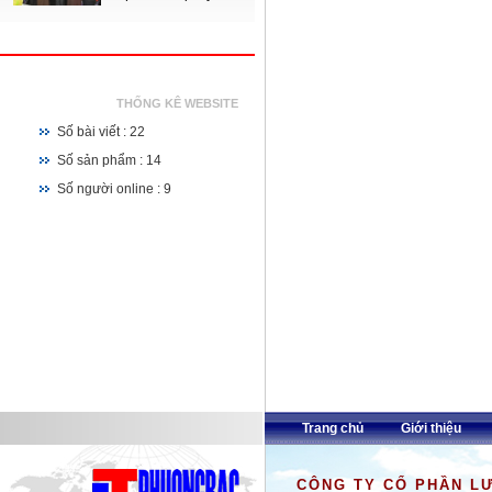
THỐNG KÊ WEBSITE
Số bài viết : 22
Số sản phẩm : 14
Số người online : 9
Trang chủ
Giới thiệu
CÔNG TY CỔ PHẦN L