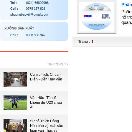
Tel :
(024) 66802998
Phần
Cell :
0978 137 828
Phần 
phuongbacvtlt@gmail.com
hỗ tr
quan
XƯỞNG SẢN XUẤT
Cell :
0988.908.942
Trang :
1
TIN CÔNG TY
Cụm di tích: Chùa -
Điện - Đền Huy Văn
Văn Hậu: 'Tôi sẽ
không dự U23 châu
Á'
Sư cô Thích Đồng
Hòa bảo vệ xuất sắc
luận văn Thạc sỹ