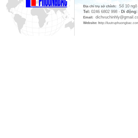
Số 10 ngõ 
Địa chỉ trụ sở chính:
Tel:
0246 6802 998
-
Di động:
dichvuchinhly
@gmail.c
Email:
Website: h
ttp://luutruphuongbac.c