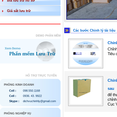
bìa lưu trữ hồ sơ
Giá sắt lưu trữ
Các bước Chỉnh lý tài liệu
DEMO PHẦN MỀM
Chỉnh
Chỉnh
Tiêu 
HỖ TRỢ TRỰC TUYẾN
Chỉnh
PHÒNG KINH DOANH
sau
Cell :
098.550.1168
để th
Cell :
0936. 43. 9922
chỉnh
Skype :
dichvuchinhly@gmail.com
Cục V
PHÒNG NGHIỆP VỤ